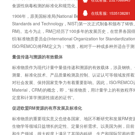
食源性病毒检测的标准化和规范化。
在线客服: 1535138281
1906
年，原美国标准局
(National Bearu of Standardization
，
NBS
Standards and Technology
，
NIST)
第一次正式制备和颁布了铸铁
RM)
。迄今为止，
RM
已经历了
100
多年的发展历史，在世界各国
织
/
标准物质委员会
(International Organization for Standardizati
ISO/REMCO)
将
RM
定义为：
“
物质，相对于一种或多种并适合于测
量值传递与溯源的有效载体
标准物质作为现代计量中量值传递和溯源的有效载体，涉及钢铁、
测量、标准化技术、产品质量检测及控制、认证认可等领域发挥着
对社会发展、保持国家竞争力有着重要影响。因此，
ISO/REMCO
Material
，
CRM)
的概念，即，
“
标准物质，用计量学上的有效程序
定度和计算学溯源性描述的证书
”
。
促进欧盟
RM
资源的有序发展及标准化
标准物质的重要现实意义也使各国家、地区不断研究和发展
RM
资
生物学等领域日益增长的定性、定量分析需求。以美国为例，目前
和生产领域，很大程度上满足了其国内科研、生产和国际贸易的需