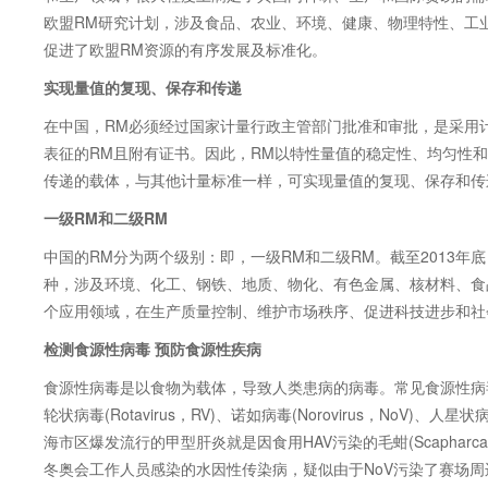
欧盟
RM
研究计划，涉及食品、农业、环境、健康、物理特性、工
促进了欧盟
RM
资源的有序发展及标准化。
实现量值的复现、保存和传递
在中国，
RM
必须经过国家计量行政主管部门批准和审批，是采用
表征的
RM
且附有证书。因此，
RM
以特性量值的稳定性、均匀性和
传递的载体，与其他计量标准一样，可实现量值的复现、保存和传
一级
RM
和二级
RM
中国的
RM
分为两个级别：即，一级
RM
和二级
RM
。截至
2013
年底
种，涉及环境、化工、钢铁、地质、物化、有色金属、核材料、食
个应用领域，在生产质量控制、维护市场秩序、促进科技进步和社
检测食源性病毒
预防食源性疾病
食源性病毒是以食物为载体，导致人类患病的病毒。常见食源性病
轮状病毒
(Rotavirus
，
RV)
、诺如病毒
(Norovirus
，
NoV)
、人星状
海市区爆发流行的甲型肝炎就是因食用
HAV
污染的毛蚶
(Scapharca
冬奥会工作人员感染的水因性传染病，疑似由于
NoV
污染了赛场周