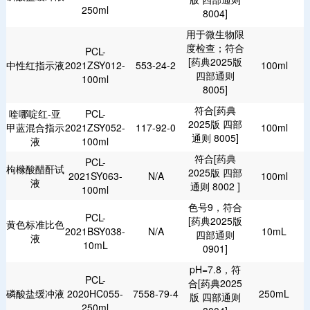
250ml
8004]
用于微生物限
度检查；符合
PCL-
[药典2025版
中性红指示液
2021ZSY012-
553-24-2
100ml
四部通则
100ml
8005]
符合[药典
喹哪啶红-亚
PCL-
2025版 四部
甲蓝混合指示
2021ZSY052-
117-92-0
100ml
通则 8005]
液
100ml
符合[药典
PCL-
枸橼酸醋酐试
2025版 四部
2021SY063-
N/A
100ml
液
通则 8002 ]
100ml
色号9，符合
PCL-
[药典2025版
黄色标准比色
2021BSY038-
N/A
10mL
四部通则
液
10mL
0901]
pH=7.8，符
PCL-
合[药典2025
磷酸盐缓冲液
2020HC055-
7558-79-4
250mL
版 四部通则
250ml