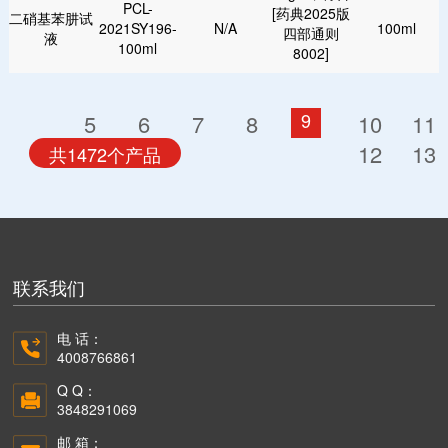
PCL-
[药典2025版
二硝基苯肼试
2021SY196-
N/A
100ml
四部通则
液
100ml
8002]
9
5
6
7
8
10
11
12
13
共1472个产品
联系我们
电 话：
4008766861
Q Q：
3848291069
邮 箱：