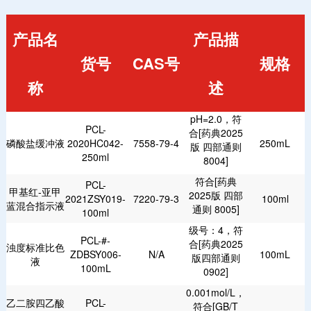
产品名
产品描
货号
CAS号
规格
称
述
pH=2.0，符
PCL-
合[药典2025
磷酸盐缓冲液
2020HC042-
7558-79-4
250mL
版 四部通则
250ml
8004]
符合[药典
PCL-
甲基红-亚甲
2025版 四部
2021ZSY019-
7220-79-3
100ml
蓝混合指示液
通则 8005]
100ml
级号：4，符
PCL-#-
合[药典2025
浊度标准比色
ZDBSY006-
N/A
100mL
版四部通则
液
100mL
0902]
0.001mol/L，
乙二胺四乙酸
PCL-
符合[GB/T