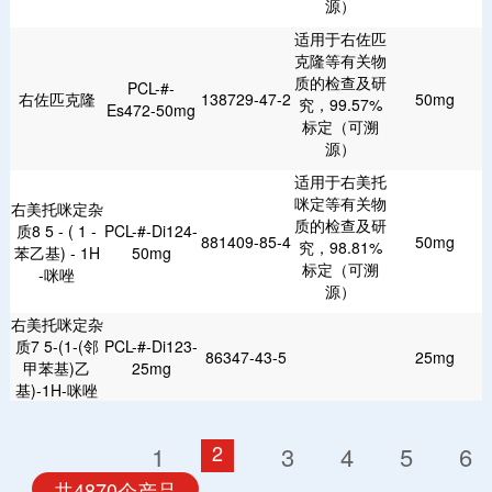
源）
适用于右佐匹
克隆等有关物
质的检查及研
PCL-#-
右佐匹克隆
138729-47-2
50mg
究，99.57%
Es472-50mg
标定（可溯
源）
适用于右美托
咪定等有关物
右美托咪定杂
质的检查及研
质8 5 - ( 1 -
PCL-#-Di124-
881409-85-4
50mg
究，98.81%
苯乙基) - 1H
50mg
标定（可溯
-咪唑
源）
右美托咪定杂
质7 5-(1-(邻
PCL-#-Di123-
86347-43-5
25mg
甲苯基)乙
25mg
基)-1H-咪唑
2
1
3
4
5
6
共4870个产品