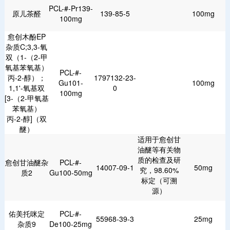
PCL-#-Pr139-
原儿茶醛
139-85-5
100mg
100mg
愈创木酚EP
杂质C;3,3-氧
双（1-（2-甲
氧基苯氧基）
PCL-#-
丙-2-醇）；
1797132-23-
Gu101-
100mg
1,1'-氧基双
0
100mg
[3-（2-甲氧基
苯氧基）
丙-2-醇]（双
醚）
适用于愈创甘
油醚等有关物
质的检查及研
愈创甘油醚杂
PCL-#-
14007-09-1
50mg
究，98.60%
质2
Gu100-50mg
标定（可溯
源）
佑美托咪定
PCL-#-
55968-39-3
25mg
杂质9
De100-25mg